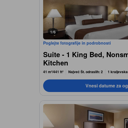
1/6
Poglejte fotografije in podrobnosti
Suite - 1 King Bed, Nonsm
Kitchen
41 m²/441 ft²
Največ Št. odraslih: 2
1 kraljevska
Vnesi datume za og