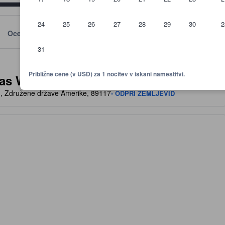
24
25
26
27
28
29
30
2
Ocene
Lokacija
Politike
31
rnica za udobje, infrastrikturo in dodatke, ki jih lahko pričakujete
Približne cene (v USD) za 1 nočitev v iskani namestitvi.
gas West
, Združene države Amerike, 89117
- ODPRI ZEMLJEVID