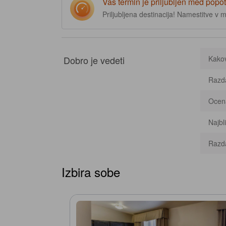
Vaš termin je priljubljen med popot
Priljubljena destinacija! Namestitve v
Dobro je vedeti
Kakov
Razda
Ocena
Najbli
Razda
Izbira sobe