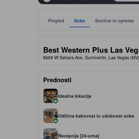
Pregled
Sobe
Storitve in oprema
Število zvezdic je podano s strani namestitve kot sme
tooltip
2 od 5 zvezdic
Best Western Plus Las Ve
8669 W Sahara Ave, Summerlin, Las Vegas (NV)
Prednosti
Idealna lokacija
Odlična kakovost in udobnost sobe
Recepcija [24-urna]