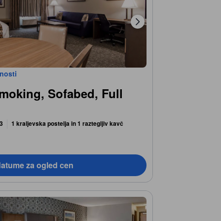
bnosti
moking, Sofabed, Full
 3
1 kraljevska postelja in 1 raztegljiv kavč
datume za ogled cen