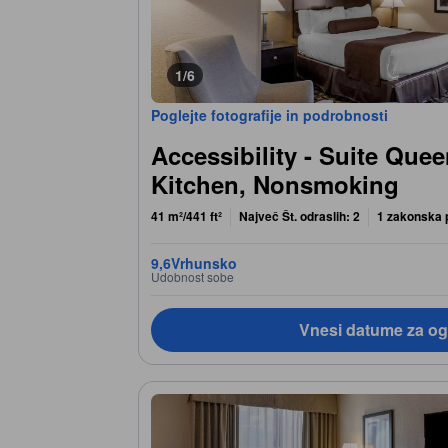
1/6
Poglejte fotografije in podrobnosti
Accessibility - Suite Que
Kitchen, Nonsmoking
41 m²/441 ft²
Največ Št. odraslih: 2
1 zakonska 
9,6
Vrhunsko
Udobnost sobe
Vnesi datume za og