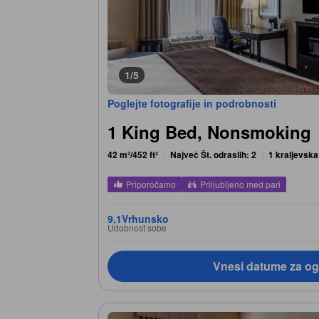
1/5
Poglejte fotografije in podrobnosti
1 King Bed, Nonsmoking
42 m²/452 ft²
Največ Št. odraslih: 2
1 kraljevska
Priporočamo
Priljubljeno med pari
9,1
Vrhunsko
Udobnost sobe
Vnesi datume za og