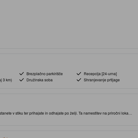
Brezplačno parkirišče
Recepcija [24-urna]
aj 3 km)
Družinska soba
Shranjevanje prtljage
anete v stiku ter prihajate in odhajate po želji. Ta namestitev na priročni lokaciji
namenitosti in zanimivih restavracij. Fitnes center in notranji bazen sodijo med
zboljšali vaše bivanje v tej namestitvi.