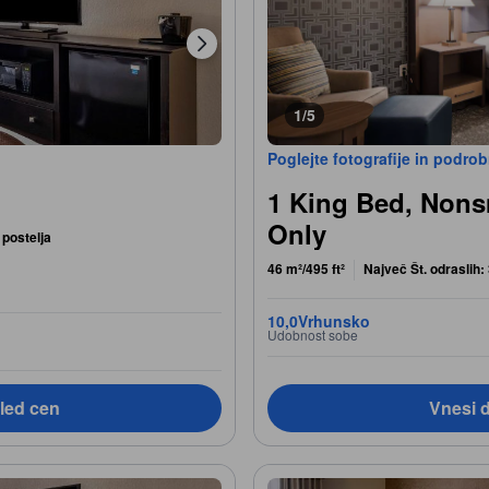
1/5
Poglejte fotografije in podro
1 King Bed, Non
Only
 postelja
46 m²/495 ft²
Največ Št. odraslih:
10,0
Vrhunsko
Udobnost sobe
led cen
Vnesi 