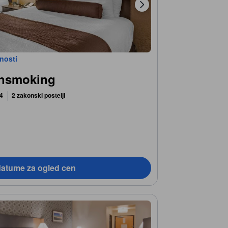
bnosti
onsmoking
 4
2 zakonski postelji
datume za ogled cen