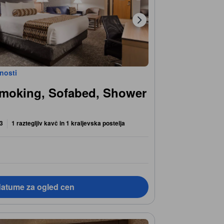
bnosti
smoking, Sofabed, Shower
 3
1 raztegljiv kavč in 1 kraljevska postelja
datume za ogled cen