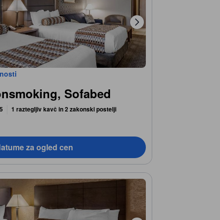
bnosti
onsmoking, Sofabed
 5
1 raztegljiv kavč in 2 zakonski postelji
datume za ogled cen