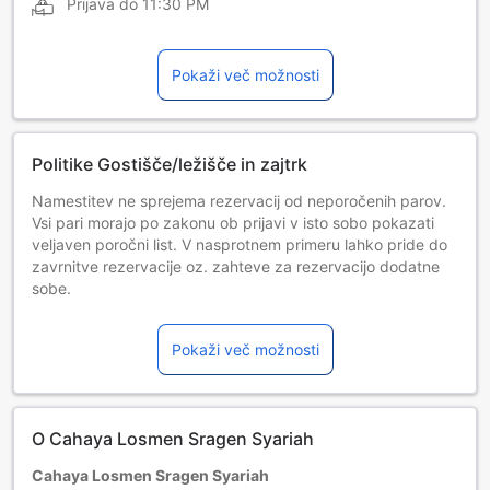
Prijava do
11:30 PM
Pokaži več možnosti
Politike Gostišče/ležišče in zajtrk
Namestitev ne sprejema rezervacij od neporočenih parov.
Vsi pari morajo po zakonu ob prijavi v isto sobo pokazati
veljaven poročni list. V nasprotnem primeru lahko pride do
zavrnitve rezervacije oz. zahteve za rezervacijo dodatne
sobe.
Otroci in dodatna ležišča
Dojenčki stari od 0 do 0 let [vključeni]
Pokaži več možnosti
Bivanje na obstoječih ležiščih je brezplačno. Če potrebujete
otroško posteljico, se lahko zaračuna doplačilo, odvisno pa
je tudi od razpoložljivosti.
Otroci od 1 do 2 let
O Cahaya Losmen Sragen Syariah
Bivanje na obstoječih ležiščih je brezplačno.
Gostje, stari 3 let in več, štejejo kot odrasli.
Cahaya Losmen Sragen Syariah
Razpoložljivost dodatnih postelj je odvisna od sobe, ki jo