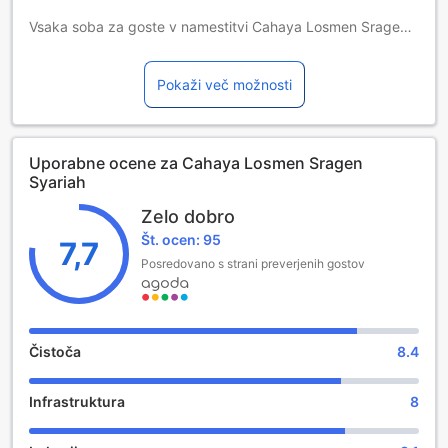
izberete. Za več podrobnosti preverite kapaciteto
Vsaka soba za goste v namestitvi Cahaya Losmen Sragen
posamične sobe.
Syariah je opremljena s priročnimi pripomočki. Za
Pri rezervaciji več kot 5 sob lahko veljajo drugačna pravila
udobnejše bivanja so nekatere sobe v tem hotelu
in dodatna doplačila.
Pokaži več možnosti
opremljene s/z klimatsko napravo.
Uporabne ocene za Cahaya Losmen Sragen
Syariah
Zelo dobro
Št. ocen: 95
7,7
Posredovano s strani preverjenih gostov
Čistoča
8.4
Infrastruktura
8