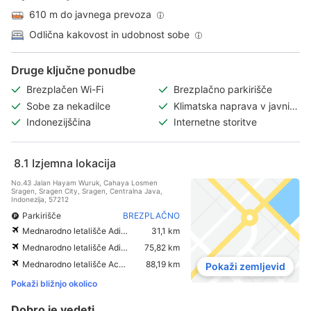
610 m do javnega prevoza
Odlična kakovost in udobnost sobe
Druge ključne ponudbe
Brezplačen Wi-Fi
Brezplačno parkirišče
Sobe za nekadilce
Klimatska naprava v javnih
prostorih
Indonezijščina
Internetne storitve
8.1
Izjemna lokacija
No.43 Jalan Hayam Wuruk, Cahaya Losmen
Sragen, Sragen City, Sragen, Centralna Java,
Indonezija, 57212
Parkirišče
BREZPLAČNO
Mednarodno letališče Adisumarmo
31,1 km
Mednarodno letališče Adisucipto
75,82 km
Mednarodno letališče Achmad Yani
88,19 km
Pokaži zemljevid
Pokaži bližnjo okolico
Dobro je vedeti