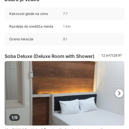
Kakovost glede na ceno
7.7
Razdalja do središča mesta
1 km
Ocena lokacije
8.1
Soba Deluxe (Deluxe Room with Shower)
12 m²/129 ft²
1/9