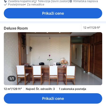
Zasebna kopalnica
Televizija [ravni zaslon]
Klimatska naprava
Posteljnina
Za nekadilce
Prikaži cene
Deluxe Room
12 m²/129 ft²
1/1
12 m²/129 ft²
Največ Št. odraslih: 3
1 zakonska postelja
Prikaži cene