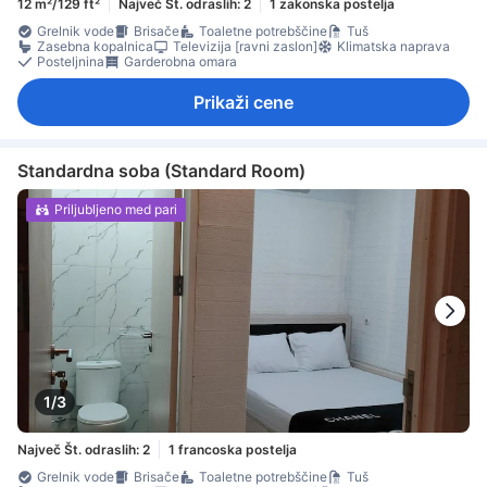
12 m²/129 ft²
Največ Št. odraslih: 2
1 zakonska postelja
Grelnik vode
Brisače
Toaletne potrebščine
Tuš
Zasebna kopalnica
Televizija [ravni zaslon]
Klimatska naprava
Posteljnina
Garderobna omara
Prikaži cene
Standardna soba (Standard Room)
Priljubljeno med pari
1/3
Največ Št. odraslih: 2
1 francoska postelja
Grelnik vode
Brisače
Toaletne potrebščine
Tuš