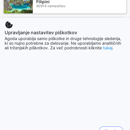
Filipini
90914 namestitev
Pokaži več
Upravljanje nastavitev piškotkov
Pokaži vse
Agoda uporablja samo piškotke in druge tehnologije sledenja,
ki so nujno potrebne za delovanje. Ne uporabljamo analitičnih
ali trženjskih piškotkov. Za več podrobnosti kliknite
tukaj
.
Vedno bolj priljubljena mesta
Singapur
Singapur
Seul
Južna Koreja
Pattaya
Tajska