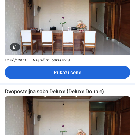
1/1
12 m²/129 ft²
Največ Št. odraslih: 3
Prikaži cene
Dvoposteljna soba Deluxe (Deluxe Double)