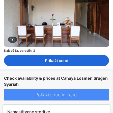
1/1
Največ Št. odraslih: 3
Prikaži cene
Check availability & prices at Cahaya Losmen Sragen
Syariah
Pokaži sobe in cene
Namestitvene storitve