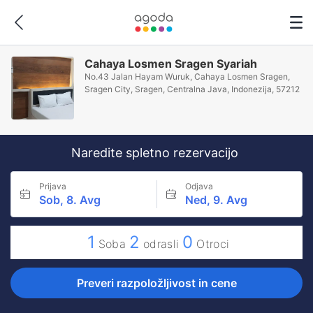
Cahaya Losmen Sragen Syariah
No.43 Jalan Hayam Wuruk, Cahaya Losmen Sragen,
Sragen City, Sragen, Centralna Java, Indonezija, 57212
Naredite spletno rezervacijo
Prijava
Odjava
Sob, 8. Avg
Ned, 9. Avg
1
2
0
Soba
odrasli
Otroci
Preveri razpoložljivost in cene