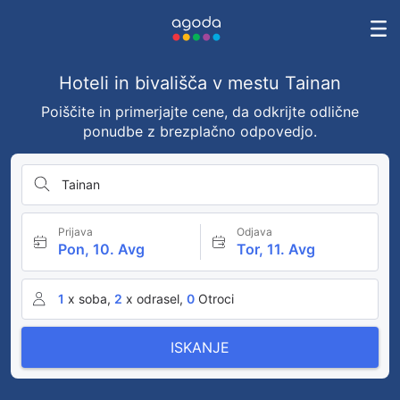
Hoteli in bivališča v mestu Tainan
Poiščite in primerjajte cene, da odkrijte odlične
ponudbe z brezplačno odpovedjo.
Tainan
Prijava
Odjava
Pon, 10. Avg
Tor, 11. Avg
1
x soba,
2
x odrasel,
0
Otroci
ISKANJE