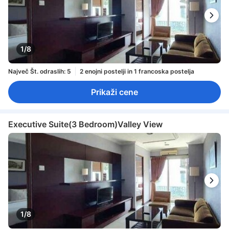
1/8
Največ Št. odraslih: 5
2 enojni postelji in 1 francoska postelja
Prikaži cene
Executive Suite(3 Bedroom)Valley View
1/8