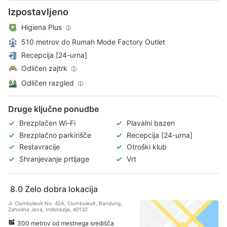
Izpostavljeno
Higiena Plus
510 metrov do Rumah Mode Factory Outlet
Recepcija [24-urna]
Odličen zajtrk
Odličen razgled
Druge ključne ponudbe
Brezplačen Wi-Fi
Plavalni bazen
Brezplačno parkirišče
Recepcija [24-urna]
Restavracije
Otroški klub
Shranjevanje prtljage
Vrt
8.0
Zelo dobra lokacija
Jl. Ciumbuleuit No. 42A, Ciumbuleuit, Bandung,
Zahodna Java, Indonezija, 40132
300 metrov od mestnega središča