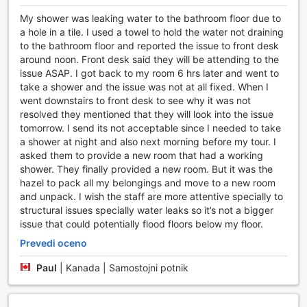
in zabavo ter ustvarja nepozabne trenutke za vse svoje
My shower was leaking water to the bathroom floor due to
obiskovalce.
a hole in a tile. I used a towel to hold the water not draining
to the bathroom floor and reported the issue to front desk
Športne možnosti v Galeri Ciumbuleuit Family &
around noon. Front desk said they will be attending to the
Business Hotel
issue ASAP. I got back to my room 6 hrs later and went to
take a shower and the issue was not at all fixed. When I
V Galeri Ciumbuleuit Family & Business Hotel v Bandungu
went downstairs to front desk to see why it was not
se športne aktivnosti prepletajo z udobjem in sprostitvijo,
resolved they mentioned that they will look into the issue
kar omogoča gostom, da ostanejo aktivni med svojim
tomorrow. I send its not acceptable since I needed to take
bivanjem. Hotel ponuja vrhunske teniške igrišča, kjer lahko
a shower at night and also next morning before my tour. I
strastni igralci tenisa uživajo v igri na svežem zraku,
asked them to provide a new room that had a working
obkroženi z zelenjem in čudovito naravo. Ne glede na to,
shower. They finally provided a new room. But it was the
ali ste začetnik ali izkušen igralec, so igrišča zasnovana
hazel to pack all my belongings and move to a new room
tako, da zadostijo potrebam vseh nivojev znanja in
and unpack. I wish the staff are more attentive specially to
omogočajo prijetno tekmovanje ali rekreacijo s prijatelji in
structural issues specially water leaks so it’s not a bigger
družino.
issue that could potentially flood floors below my floor.
Poleg teniških igrišč hotel ponuja tudi čudovito zunanjo
bazen, kjer se lahko gostje osvežijo in sprostijo po
Prevedi oceno
aktivnem dnevu. Plavanje v bazenu je odličen način za
Paul
|
Kanada | Samostojni potnik
ohranjanje kondicije, hkrati pa ponuja priložnost za uživanje
v sončnem vremenu in sprostitev ob vodi. Za tiste, ki si
želijo še več fizične aktivnosti, je na voljo moderno