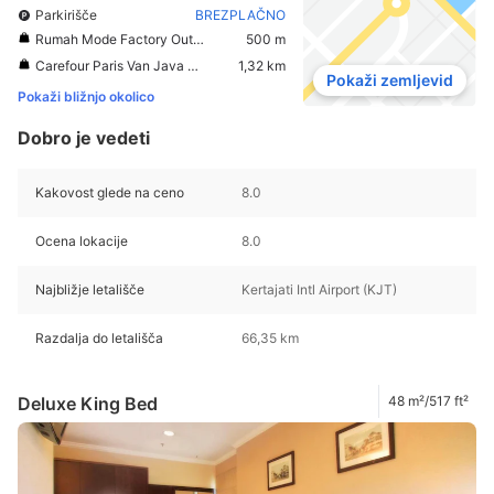
Parkirišče
BREZPLAČNO
Rumah Mode Factory Outlet
500 m
Carefour Paris Van Java Mall
1,32 km
Pokaži zemljevid
Pokaži bližnjo okolico
Dobro je vedeti
Kakovost glede na ceno
8.0
Ocena lokacije
8.0
Najbližje letališče
Kertajati Intl Airport (KJT)
Razdalja do letališča
66,35 km
Deluxe King Bed
48 m²/517 ft²