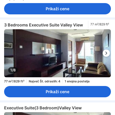
Prikaži cene
3 Bedrooms Executive Suite Valley View
77 m²/829 ft²
1/8
77 m²/829 ft²
Največ Št. odraslih: 4
1 enojna postelja
Prikaži cene
Executive Suite(3 Bedroom)Valley View