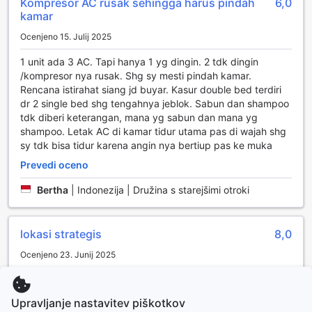
Kompresor AC rusak sehingga harus pindah
6,0
sprostijo in uživajo v svojem času brez skrbi o
kamar
gospodinjskih opravilih. Za tiste, ki iščejo prostor za
Ocenjeno 15. Julij 2025
sprostitev, je na voljo tudi označeno območje za kajenje,
kjer lahko uživate v svežem zraku ob prijetnem ognju, kar
1 unit ada 3 AC. Tapi hanya 1 yg dingin. 2 tdk dingin
dopolnjuje udobno in prijetno vzdušje hotela.
/kompresor nya rusak. Shg sy mesti pindah kamar.
Rencana istirahat siang jd buyar. Kasur double bed terdiri
Prevoz in parkirne možnosti v Galeri Ciumbuleuit Family
dr 2 single bed shg tengahnya jeblok. Sabun dan shampoo
& Business Hotel
tdk diberi keterangan, mana yg sabun dan mana yg
shampoo. Letak AC di kamar tidur utama pas di wajah shg
Galeri Ciumbuleuit Family & Business Hotel v Bandung
sy tdk bisa tidur karena angin nya bertiup pas ke muka
ponuja odlične prevozno-logistične možnosti, ki so
Prevedi oceno
zasnovane tako, da ustrezajo potrebam tako družin kot
poslovnih gostov. Hotel se ponaša z lastnim parkiriščem,
Bertha
|
Indonezija | Družina s starejšimi otroki
kar omogoča gostom enostavno in brezskrbno parkiranje
njihovih vozil. Parkirišče je brezplačno, kar je še dodatna
prednost za tiste, ki želijo raziskovati okolico s svojim
lokasi strategis
8,0
avtomobilom.
Poleg tega hotel nudi tudi storitev taksija, kar pomeni, da
Ocenjeno 23. Junij 2025
lahko gostje hitro in enostavno dosežejo priljubljene
destinacije v Bandung, ne da bi se morali ukvarjati s
Lokasi strategis di ciumbuleuit, memudahkan untuk
iskanjem prevoza. Ne glede na to, ali potujete za poslovne
beraktivitas di dekar Univ Parahiyangan. Fasilitas hotel
Upravljanje nastavitev piškotkov
namene ali na družinski oddih, so prevoz in parkirne
minim, furniture jadul, namun kamar cukup nyaman