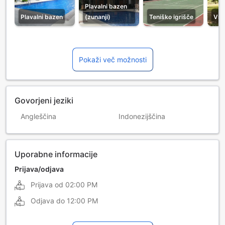
Plavalni bazen
Plavalni bazen
(zunanji)
Teniško igrišče
Vrt
Pokaži več možnosti
Govorjeni jeziki
Angleščina
Indonezijščina
Uporabne informacije
Prijava/odjava
Prijava od
02:00 PM
Odjava do
12:00 PM