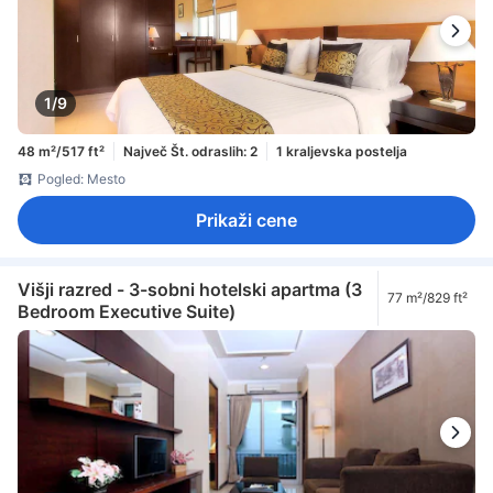
1/9
48 m²/517 ft²
Največ Št. odraslih: 2
1 kraljevska postelja
Pogled: Mesto
Prikaži cene
Višji razred - 3-sobni hotelski apartma (3
77 m²/829 ft²
Bedroom Executive Suite)