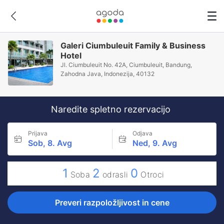
Galeri Ciumbuleuit Family & Business
Hotel
Jl. Ciumbuleuit No. 42A, Ciumbuleuit, Bandung,
Zahodna Java, Indonezija, 40132
Naredite spletno rezervacijo
Prijava
Odjava
Sob, 8. Avg
Ned, 9. Avg
1
2
0
Soba
odrasli
Otroci
Preveri razpoložljivost in cene