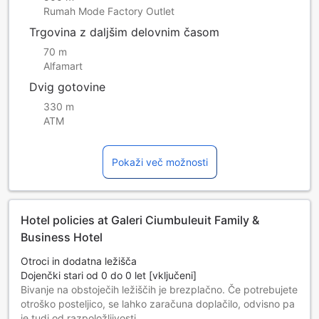
Rumah Mode Factory Outlet
Trgovina z daljšim delovnim časom
70 m
Alfamart
Dvig gotovine
330 m
ATM
Pokaži več možnosti
Hotel policies at Galeri Ciumbuleuit Family &
Business Hotel
Otroci in dodatna ležišča
Dojenčki stari od 0 do 0 let [vključeni]
Bivanje na obstoječih ležiščih je brezplačno. Če potrebujete
otroško posteljico, se lahko zaračuna doplačilo, odvisno pa
je tudi od razpoložljivosti.