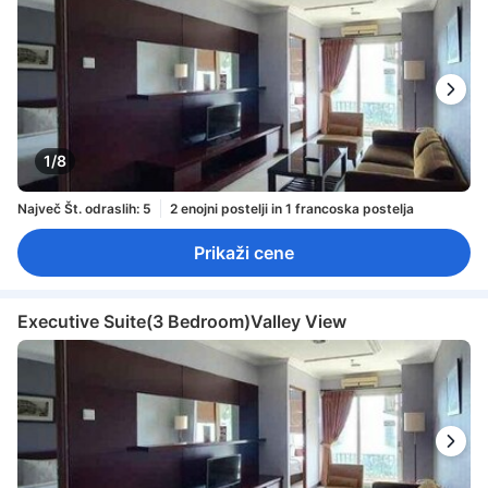
1/8
Največ Št. odraslih: 5
2 enojni postelji in 1 francoska postelja
Prikaži cene
Executive Suite(3 Bedroom)Valley View