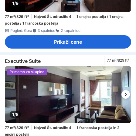
1/9
77 m²/829 ft²
Največ Št. odraslih: 4
1 enojna postelja / 1 enojna
postelja / 1 francoska postelja
Pogled: Gora
3 spalnice
2 kopalnice
Prikaži cene
Executive Suite
77 m²/829 ft²
Primerno za skupine
1/8
77 m²/829 ft²
Največ Št. odraslih: 4
1 francoska postelja in 2
enojni postelji