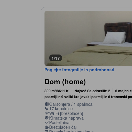
1/17
Poglejte fotografije in podrobnosti
Dom (home)
800 m²/8611 ft²
Največ Št. odraslih: 2
6 majhni f
postelji in 9 veliki kraljevski postelji in 6 francoski po
Garsonjera / 1 spalnica
17 kopalnice
Wi-Fi [brezplačen]
Klimatska naprava
Posteljnina
Brezplačen čaj
Brezplačna instant kava