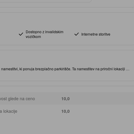
Dostopno z invalidskim
Internetne storitve
vozičkom
namestitvi, ki ponuja brezplačno parkirišče. Ta namestitev na priročni lokaciji v
ti in zanimivih restavracij. V tej namestitvi s 4.5 zvezdicami najdete številne
ost glede na ceno
10,0
 lokacije
10,0