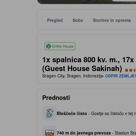
Pregled
Sobe
Storitve in oprema
Ocene s številom zvezdic med drugim temeljijo na o
tooltip
2.5 od 5 zvezdic
Entire House
1x spalnica 800 kv. m., 17
(Guest House Sakinah)
Sragen City, Sragen, Indonezija
- ODPRI ZEMLJE
Prednosti
Bleščeče čisto
- Gostje so čistočo v tej 
740 m do javnega prevoza
- Stasiun Sr