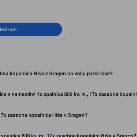
led cen
ebna kopalnica Hiša v Sragen na voljo parkirišče?
jice v namestitvi 1x spalnica 800 kv. m., 17x zasebna kopal
, 17x zasebna kopalnica Hiša v Sragen?
1x spalnica 800 kv. m., 17x zasebna kopalnica Hiša v Sragen?