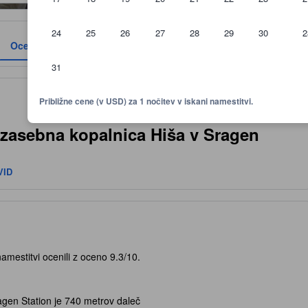
24
25
26
27
28
29
30
2
Ocene
Lokacija
Politike
31
premljenosti, ocenah gostov in velikosti sobe.
Približne cene (v USD) za 1 nočitev v iskani namestitvi.
x zasebna kopalnica Hiša v Sragen
VID
namestitvi ocenili z oceno 9.3/10.
agen Station je 740 metrov daleč