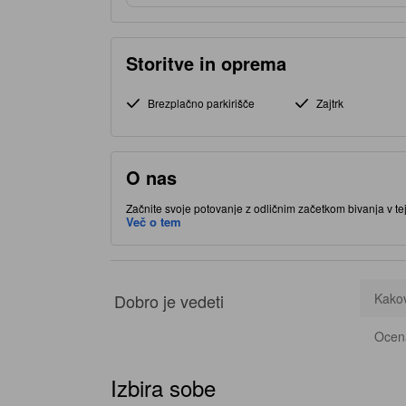
Storitve in oprema
Brezplačno parkirišče
Zajtrk
O nas
Začnite svoje potovanje z odličnim začetkom bivanja v tej 
Sragen City v mestu Sragen, vas postavlja blizu znamenitos
Več o tem
storitve in dodatke, ki izboljšajo kakovost vašega bivanja.
Dobro je vedeti
Kakov
Ocena
Izbira sobe