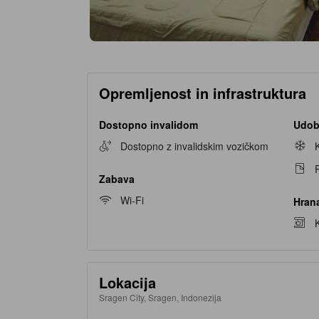
Opremljenost in infrastruktura
Dostopno invalidom
Udob
Dostopno z invalidskim vozičkom
P
Zabava
Wi-Fi
Hrana
K
Lokacija
Sragen City, Sragen, Indonezija