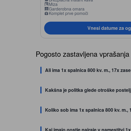
Miza
Garderobna omara
Komplet prve pomoči
Vnesi datume za og
Pogosto zastavljena vprašanja
Ali ima 1x spalnica 800 kv. m., 17x zas
Kakšna je politka glede otroške postel
Koliko sob ima 1x spalnica 800 kv. m.
Kaj imajo gostje najraje v namestitvi 