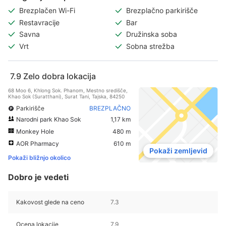
Brezplačen Wi-Fi
Brezplačno parkirišče
Restavracije
Bar
Savna
Družinska soba
Vrt
Sobna strežba
7.9
Zelo dobra lokacija
68 Moo 6, Khlong Sok. Phanom, Mestno središče,
Khao Sok (Suratthani), Surat Tani, Tajska, 84250
Parkirišče
BREZPLAČNO
Narodni park Khao Sok
1,17 km
Monkey Hole
480 m
AOR Pharmacy
610 m
Pokaži zemljevid
Pokaži bližnjo okolico
Dobro je vedeti
Kakovost glede na ceno
7.3
Ocena lokacije
7.9