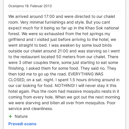
Poleg tega Khaosok at Home Resort organizira različne
Ocenjeno 18. Februar 2013
izlete in ture, ki vam omogočajo raziskovanje osupljive
narave in kulturnih znamenitosti v okolici. Ne glede na to,
We arrived around 17:00 and were directed to our chalet
ali želite raziskovati nacionalni park Khao Sok ali uživati v
room. Very minimal furnishings and style. But you cant
lokalnih aktivnostih, so transportne možnosti v resortu
expect much for it being so far up in the Khao Sok national
zasnovane tako, da vam olajšajo potovanje in omogočijo
forest. We were so exhausted from the hot springs my
nepozabne dogodivščine. S prijaznim osebjem, ki vam je
girlfriend and I visited just before arriving to the hotel, we
vedno na voljo za pomoč, boste lahko brez težav
went straight to bed. I was awaken by some loud birds
načrtovali svoje raziskovanje in uživali v vsaki minuti
outside our chalet around 21:00 and was starving so I went
vašega bivanja.
to the restaurant located 50 meters from our chalet. There
were 3 other couples there, some just starting to eat some
Sodobne in udobne sobe v Khaosok at Home Resort
finishing. I asked them for some food. They said no. They
then told me to go up the road. EVERYTHING WAS
V Khaosok at Home Resort se lahko potopite v udobje in
CLOSED, on a sat. night. I spent 1.5 hours driving around in
sprostitev, ki jo ponujajo njihove prostorne sobe,
our car looking for food. NOTHING! I will never stay it this
opremljene z vsemi sodobnimi udobji. Vsaka soba je
hotel again. Plus the room had massive mosquito nests in it
klimatizirana, kar zagotavlja prijetno temperaturo, ne glede
coming from every hole. When we got out the next morning
na vreme zunaj. Uživajte v gledanju vaših najljubših oddaj
we were starving and biten all over from mosquitos. Poor
na televiziji s satelitskimi in kabelskimi programi, ki so na
service and cleanliness.
voljo, ali pa se preprosto sprostite ob pogledu na naravo s
Nature
svojega lastnega balkona ali terase.
Prevedi oceno
Za dodatno udobje so sobe opremljene z mini barom in