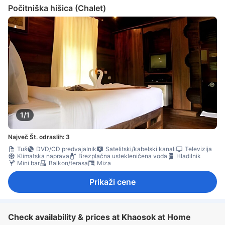
Počitniška hišica (Chalet)
1/1
Največ Št. odraslih: 3
Tuš
DVD/CD predvajalnik
Satelitski/kabelski kanali
Televizija
Klimatska naprava
Brezplačna ustekleničena voda
Hladilnik
Mini bar
Balkon/terasa
Miza
Prikaži cene
Check availability & prices at Khaosok at Home