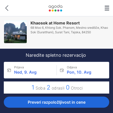
Khaosok at Home Resort
68 Moo 6, Khlong Sok. Phanom, Mestno središče, Khao
Sok (Suratthani), Surat Tani, Tajska, 84250
Naredite spletno rezervacijo
Prijava
Odjava
Ned, 9. Avg
Pon, 10. Avg
1
2
0
Soba
odrasli
Otroci
Preveri razpoložljivost in cene