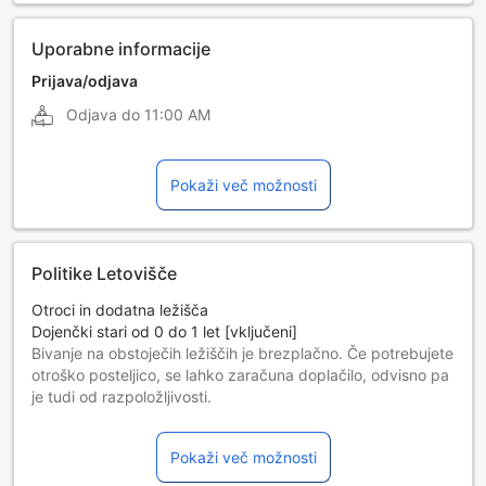
Uporabne informacije
Prijava/odjava
Odjava do
11:00 AM
Pokaži več možnosti
Politike Letovišče
Otroci in dodatna ležišča
Dojenčki stari od 0 do 1 let [vključeni]
Bivanje na obstoječih ležiščih je brezplačno. Če potrebujete
otroško posteljico, se lahko zaračuna doplačilo, odvisno pa
je tudi od razpoložljivosti.
Otroci od 2 do 10 let
Bivanje na obstoječih ležiščih je brezplačno.
Pokaži več možnosti
Gostje, stari 11 let in več, štejejo kot odrasli.
Razpoložljivost dodatnih postelj je odvisna od sobe, ki jo