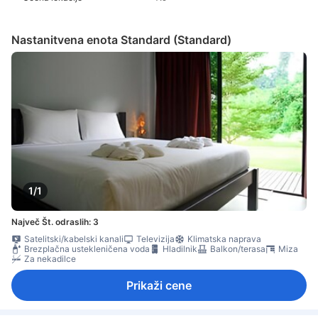
Nastanitvena enota Standard (Standard)
1/1
Največ Št. odraslih: 3
Satelitski/kabelski kanali
Televizija
Klimatska naprava
Brezplačna ustekleničena voda
Hladilnik
Balkon/terasa
Miza
Za nekadilce
Prikaži cene