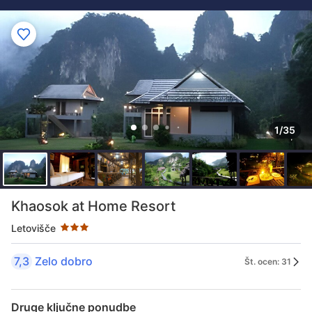
1/35
Število zvezdic - 3 zvezdic
Khaosok at Home Resort
Letovišče
7,3
Zelo dobro
Št. ocen: 31
Druge ključne ponudbe