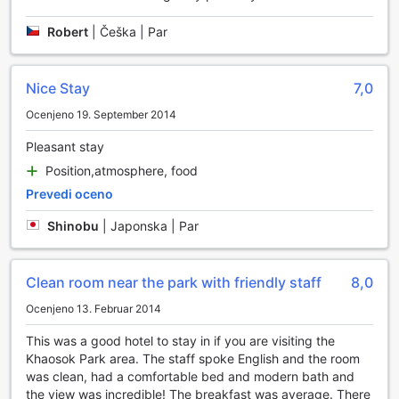
Khaosok at Home Resort ponuja izjemne športne možnosti,
ki so zasnovane za ljubitelje narave in aktivnega
Robert
|
Češka | Par
preživljanja prostega časa. Obkrožen z osupljivimi gozdovi
in slikovitimi krajinami, resort ponuja dostop do raznolikih
pohodniških poti, ki segajo od enostavnih sprehodov do
Nice Stay
7,0
zahtevnejših izletov. Vsaka pot vas popelje skozi
Ocenjeno 19. September 2014
edinstvene ekosisteme Khao Soka, kjer lahko občudujete
bogato floro in favno ter se potopite v mirno naravo, ki vas
Pleasant stay
obdaja.
Position,atmosphere, food
Pohodniške poti so skrbno označene in primerne za vse
ravni telesne pripravljenosti, kar omogoča tako družinam z
Prevedi oceno
otroki kot tudi izkušenim pohodnikom, da uživajo v
raziskovanju tega čudovitega območja. V Khaosok at Home
Shinobu
|
Japonska | Par
Resort se lahko preizkusite v različnih aktivnostih na
prostem, ki bodo obogatile vaše bivanje in vam omogočile,
da se povežete z naravo ter se hkrati fizično aktivirate.
Clean room near the park with friendly staff
8,0
Ocenjeno 13. Februar 2014
Udobne storitve v Khaosok at Home Resort
This was a good hotel to stay in if you are visiting the
V Khaosok at Home Resort se zavedamo, kako pomembne
Khaosok Park area. The staff spoke English and the room
so udobne storitve za naše goste. Zato ponujamo vrhunsko
was clean, had a comfortable bed and modern bath and
pralno službo, ki vam omogoča, da se sprostite in uživate v
the view was incredible! The breakfast was average. There