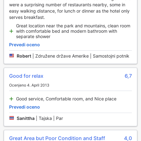
svojem bivanju, ne da bi se morali ukvarjati z
were a surprising number of restaurants nearby, some in
vsakodnevnimi opravili. Naša pralnica poskrbi, da so vaša
easy walking distance, for lunch or dinner as the hotel only
oblačila vedno čista in sveža, kar vam prihrani dragocen
serves breakfast.
čas in trud.
Great location near the park and mountains, clean room
Poleg tega nudimo tudi storitev sobne postrežbe, ki vam
with comfortable bed and modern bathroom with
omogoča, da uživate v obrokih kar v udobju vaše sobe. Ne
separate shower
glede na to, ali si želite zajtrka, kosila ali večerje, naš
Prevedi oceno
prijazni osebje je pripravljeno, da vam postreže s slastnimi
jedmi. Za popolno povezljivost pa poskrbimo z brezplačnim
Robert
|
Združene države Amerike | Samostojni potnik
Wi-Fi-jem v vseh sobah in v javnih prostorih, kar vam
omogoča, da ostanete povezani s svetom, delite svoje
nepozabne trenutke ali pa preprosto uživate v brskanju po
Good for relax
6,7
spletu.
Ocenjeno 4. April 2013
Transportne možnosti v Khaosok at Home Resort
Good service, Comfortable room, and Nice place
Khaosok at Home Resort ponuja odlične transportne
Prevedi oceno
možnosti, ki gostom omogočajo enostaven dostop do vseh
čarov Khao Soka. Resort se ponaša z brezplačnim
Sanittha
|
Tajska | Par
parkiriščem na kraju samem, kar je izjemno priročno za
tiste, ki potujejo z lastnim vozilom. Parkirišče je prostorno in
varno, kar zagotavlja brezskrbno izkušnjo med vašim
Great Area but Poor Condition and Staff
4,0
bivanjem.