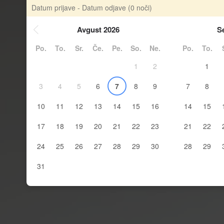
Datum prijave - Datum odjave
(0 noči)
Avgust 2026
S
Po.
To.
Sr.
Če.
Pe.
So.
Ne.
Po.
To.
1
2
1
3
4
5
6
7
8
9
7
8
10
11
12
13
14
15
16
14
15
17
18
19
20
21
22
23
21
22
24
25
26
27
28
29
30
28
29
31