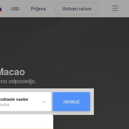
Prijava
Ustvari račun
USD
 Macao
ačno odpovedjo.
 odrasle osebe
ISKANJE
 soba