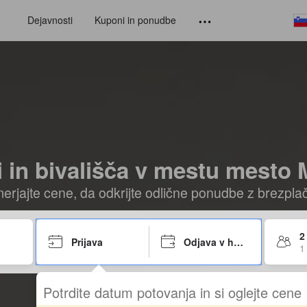
Dejavnosti
Kuponi in ponudbe
i in bivališča v mestu mesto
imerjajte cene, da odkrijte odlične ponudbe z brezpl
2
Prijava
Odjava v hotelu
1
Potrdite datum potovanja in si oglejte cene