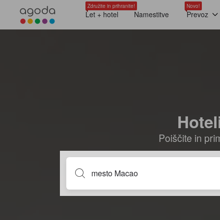
Združite in prihranite!
Novo!
Let + hotel
Namestitve
Prevoz
Hotel
Poiščite in pr