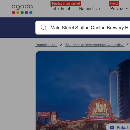
Zadnji trend ocen
Vse ocene na Agodi so bile podane s strani preverjenih gostov, ki morajo
Lokacija
Storitev
Restavracije
Čistoča
Kakovost glede na ceno
Parkirišče
Pogled iz sobe
Udobnost sobe
Odjava
tooltip
tooltip
tooltip
tooltip
tooltip
tooltip
tooltip
tooltip
tooltip
tooltip
tooltip
tooltip
tooltip
tooltip
tooltip
tooltip
tooltip
tooltip
tooltip
tooltip
tooltip
tooltip
tooltip
tooltip
tooltip
tooltip
tooltip
tooltip
tooltip
tooltip
tooltip
tooltip
tooltip
tooltip
tooltip
tooltip
tooltip
tooltip
tooltip
tooltip
tooltip
tooltip
tooltip
tooltip
tooltip
tooltip
tooltip
tooltip
tooltip
tooltip
tooltip
tooltip
tooltip
tooltip
tooltip
tooltip
tooltip
tooltip
tooltip
tooltip
tooltip
tooltip
tooltip
tooltip
tooltip
tooltip
tooltip
tooltip
tooltip
tooltip
tooltip
tooltip
tooltip
tooltip
tooltip
tooltip
tooltip
tooltip
tooltip
tooltip
tooltip
tooltip
tooltip
tooltip
tooltip
tooltip
tooltip
tooltip
tooltip
tooltip
tooltip
tooltip
tooltip
tooltip
tooltip
tooltip
tooltip
tooltip
tooltip
tooltip
sentiment-positive-indicator
sentiment-negative-indicator
sentiment-positive-indicator
sentiment-positive-indicator
sentiment-positive-indicator
sentiment-positive-indicator
sentiment-negative-indicator
sentiment-positive-indicator
sentiment-negative-indicator
sentiment-positive-indicator
sentiment-positive-indicator
sentiment-positive-indicator
sentiment-negative-indicator
Nadstandardna soba z 2 zakonskima posteljama - za nekadilce (Deluxe 2 Q
Pogled: Mesto
Brisače
Kopalna kad
Ogledalo
Sušilnik za lase
Toaletne potrebščine
Tuš
Zasebna kopalnica
Filmi na zahtevo
Satelitski/kabelski kanali
Telefon
Televizija
Televizija [ravni zaslon]
Wi-Fi [brezplačen]
Wi-Fi [doplačilo]
Deluxe 2 Queens, Smoking
Dostopno gibalno oviranim invalidom
Brisače
Sušilnik za lase
Filmi na zahtevo
Telefon
Televizija
Gretje
Klimatska naprava
Miza
Okno
Sobni sef
Deluxe 1 King, Smoking
Dostopno gibalno oviranim invalidom
Brisače
Sušilnik za lase
Filmi na zahtevo
Telefon
Gretje
Klimatska naprava
Miza
Okno
Sobni sef
Deluxe King Room-Smoking
Gretje
Klimatska naprava
Nadstandardna soba z veliko posteljo, nekadilska (Deluxe King Non-Smoking
Pogled: Mesto
Brisače
Kopalna kad
Ločena tuš in kopalna kad
Sušilnik za lase
Toaletne potrebščine
Tuš
Filmi na zahtevo
Satelitski/kabelski kanali
Telefon
Televizija
Televizija [ravni zaslon]
Wi-Fi [brezplačen]
Wi-Fi [doplačilo]
Budilka
Deluxe Room, 2 Queen Beds, Accessible Bathtub
Pogled: Mesto
Dostopno gibalno oviranim invalidom
Sušilnik za lase
Satelitski/kabelski kanali
Telefon
Televizija
Gretje
Klimatska naprava
Miza
Okno
Sobni sef
Za nekadilce
Deluxe Room
Pogled: Brez oken
Brisače
Tuš
Telefon
Klimatska naprava
Okno
DELUXE ROOM 2 QUEEN BEDS ACCESSIBLE BATHTUB
Pogled: Mesto
Dostopno gibalno oviranim invalidom
Brisače
Sušilnik za lase
Tuš
Zasebna kopalnica
Dostop do interneta – brezžični
Dostop do interneta – LAN
LAN internet v sobi [doplačilo]
Satelitski/kabelski kanali
Televizija [ravni zaslon]
Wi-Fi [doplačilo]
Klimatska naprava
Posteljnina
Garderobna omara
Deluxe Room, 2 Queen Beds, Accessible Bathtub
Pogled: Mesto
Za nekadilce
Deluxe King Room Non Smoking
Za nekadilce
Več podrobnosti
Čistoča – dosežena ocena 8.4 od 10 in je visoka ocena v mestu Las Vegas (
Infrastruktura – dosežena ocena 7.8 od 10 in je visoka ocena v mestu Las V
Lokacija – dosežena ocena 8.1 od 10 in je visoka ocena v mestu Las Vegas 
Udobnost in kakovost sobe – dosežena ocena 7.6 od 10
Storitev – dosežena ocena 8.5 od 10 in je visoka ocena v mestu Las Vegas 
Kakovost glede na ceno – dosežena ocena 8.5 od 10 in je visoka ocena v m
Spremenjeno na izbrano stran 1
Spremenjeno na izbrano stran 1
Združite in prihranite!
Novo!
Mentioned in 10 reviews
Mentioned in 6 reviews
Mentioned in 4 reviews
Mentioned in 3 reviews
Mentioned in 3 reviews
Mentioned in 3 reviews
Mentioned in 3 reviews
Mentioned in 3 reviews
Mentioned in 2 reviews
Let + hotel
Namestitve
Prevoz
10 najnovejših ocen, ki jih je prejela namestitev
80% Positive
100% Positive
100% Positive
100% Positive
66% Positive
66% Positive
100% Positive
100% Positive
50% Positive
10
9,6
8,0
7,2
10
8,0
10
8,4
8,4
9,6
20% Unfavourable
33% Unfavourable
33% Unfavourable
50% Unfavourable
Začnite vnašati ime namestitve ali ključno besedo za iska
Najnovejše
Domača stran
Združene države Amerike Namestitve
(
5
Pokaži