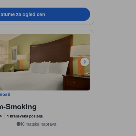
datume za ogled cen
bnosti
m-Smoking
 4
1 kraljevska postelja
Klimatska naprava