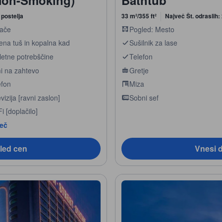
 Non-Smoking)
Bathtub
 postelja
33 m²/355 ft²
Največ Št. odraslih:
sače
Pogled: Mesto
ena tuš in kopalna kad
Sušilnik za lase
letne potrebščine
Telefon
mi na zahtevo
Gretje
efon
Miza
vizija [ravni zaslon]
Sobni sef
i [doplačilo]
več
led cen
Vnesi 