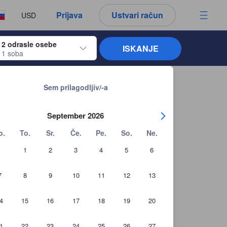
h vidite, vedno avtentični.
o
Prijava
Ustvari račun
USD
ipko Enter.
2 odrasle osebe
ISKANJE
1 soba
emikanje po datumih prijave in odjave uporabite smerne tipke. Ko s tipko Ente
Nazaj na rezultate
Rezerviraj Main Street Station Casino Brewery Hotel
Sem prilagodljiv/-a
September 2026
o.
To.
Sr.
Če.
Pe.
So.
Ne.
1
2
3
4
5
6
7
8
9
10
11
12
13
4
15
16
17
18
19
20
1
22
23
24
25
26
27