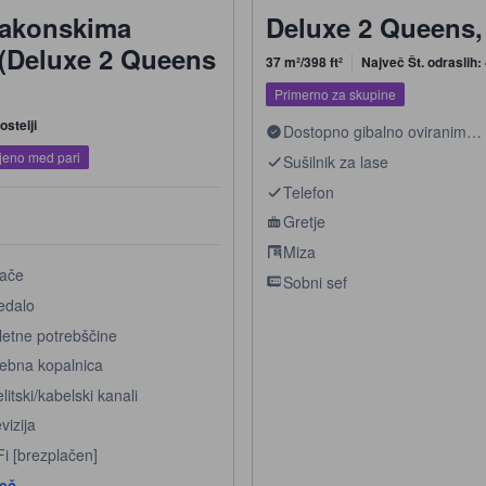
zakonskima
Deluxe 2 Queens
 (Deluxe 2 Queens
37 m²/398 ft²
Največ Št. odraslih:
Primerno za skupine
ostelji
Dostopno gibalno oviranim
invalidom
ljeno med pari
Sušilnik za lase
Telefon
Gretje
Miza
sače
Sobni sef
edalo
letne potrebščine
ebna kopalnica
litski/kabelski kanali
vizija
Fi [brezplačen]
več