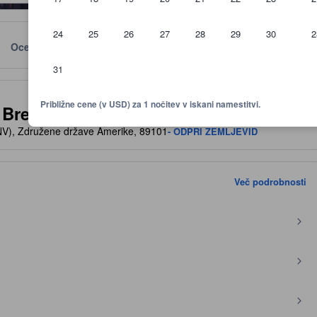
24
25
26
27
28
29
30
2
Ocene
Lokacija
Politike
31
rnica za udobje, infrastrikturo in dodatke, ki jih lahko pričakujete
Približne cene (v USD) za 1 nočitev v iskani namestitvi.
 Brewery Hotel
(NV), Združene države Amerike, 89101
- ODPRI ZEMLJEVID
Več podrobnosti