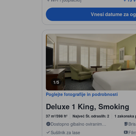
Vnesi datume za og
1/5
Poglejte fotografije in podrobnosti
Deluxe 1 King, Smoking
37 m²/398 ft²
Največ Št. odraslih: 2
1 zakonska 
Dostopno gibalno oviranim
Bri
invalidom
Sušilnik za lase
Fil