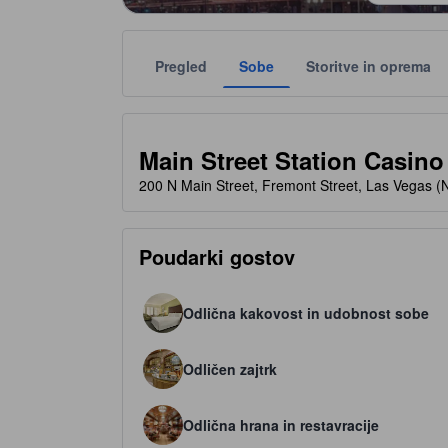
Pregled
Sobe
Storitve in oprema
Število zvezdic je podano s strani namestitve kot sme
tooltip
2.5 od 5 zvezdic
Main Street Station Casino
200 N Main Street, Fremont Street, Las Vegas 
Poudarki gostov
Odlična kakovost in udobnost sobe
Odličen zajtrk
Odlična hrana in restavracije