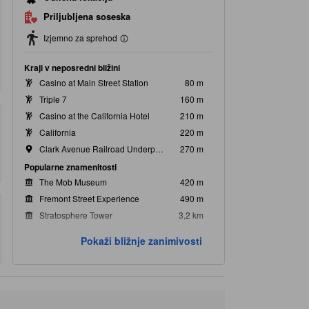
Priljubljena soseska
Izjemno za sprehod
Kraji v neposredni bližini
Casino at Main Street Station
80 m
Triple 7
160 m
Casino at the California Hotel
210 m
California
220 m
Clark Avenue Railroad Underpass
270 m
Popularne znamenitosti
The Mob Museum
420 m
Fremont Street Experience
490 m
Stratosphere Tower
3,2 km
High Roller
6,7 km
Pokaži bližnje zanimivosti
The Strip
7,3 km
Najbližje znamenitosti
Main Street Station
80 m
Golden Gate
380 m