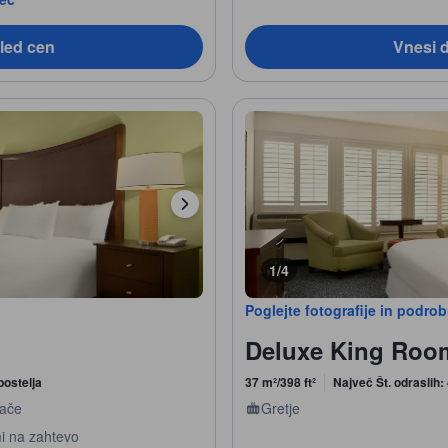
led cen
Vnesi 
1/4
Poglejte fotografije in podro
Deluxe King Roo
postelja
37 m²/398 ft²
Največ Št. odraslih:
sače
Gretje
mi na zahtevo