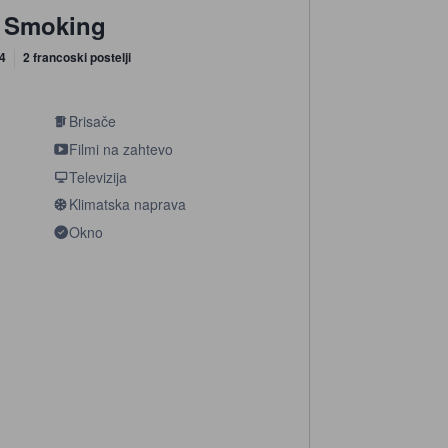
, Smoking
 4
2 francoski postelji
Brisače
Filmi na zahtevo
Televizija
Klimatska naprava
Okno