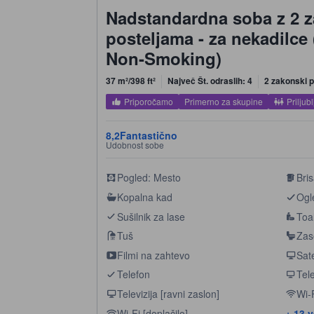
Nadstandardna soba z 2 
posteljama - za nekadilce
Non-Smoking)
37 m²/398 ft²
Največ Št. odraslih: 4
2 zakonski p
Priporočamo
Primerno za skupine
Priljub
8,2
Fantastično
Udobnost sobe
Pogled: Mesto
Bri
Kopalna kad
Ogl
Sušilnik za lase
Toa
Tuš
Zas
Filmi na zahtevo
Sate
Telefon
Tele
Televizija [ravni zaslon]
Wi-
Wi-Fi [doplačilo]
+ 13 