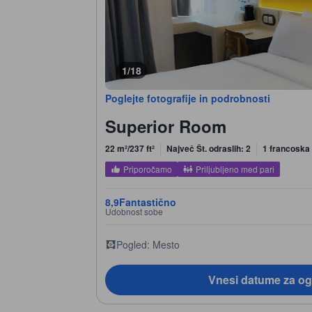
1/18
Poglejte fotografije in podrobnosti
Superior Room
22 m²/237 ft²
Največ Št. odraslih: 2
1 francoska 
Priporočamo
Priljubljeno med pari
8,9
Fantastično
Udobnost sobe
Pogled: Mesto
Vnesi datume za og