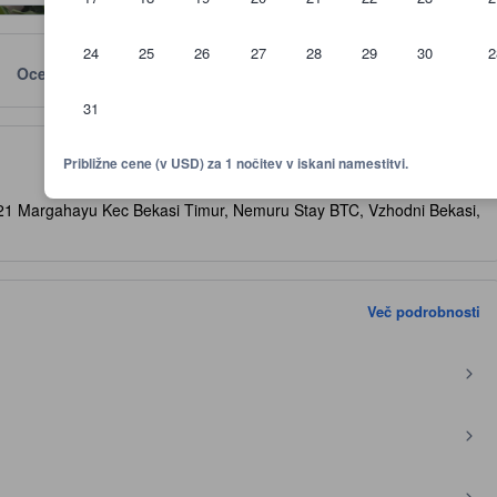
24
25
26
27
28
29
30
2
Ocene
Lokacija
Politike
31
rnica za udobje, infrastrikturo in dodatke, ki jih lahko pričakujete
Približne cene (v USD) za 1 nočitev v iskani namestitvi.
1 Margahayu Kec Bekasi Timur, Nemuru Stay BTC, Vzhodni Bekasi,
Več podrobnosti