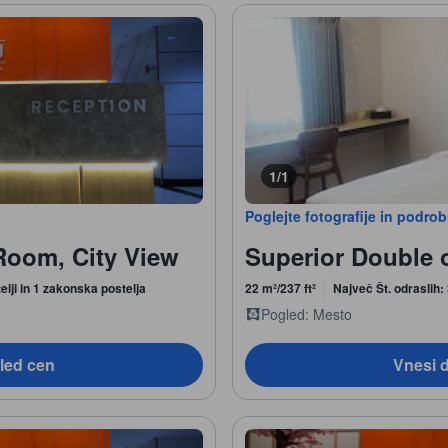
1/1
Poglejte fotografije in podro
Room, City View
Superior Double 
elji in 1 zakonska postelja
22 m²/237 ft²
Največ Št. odraslih:
Pogled: Mesto
led cen
Vnesi 