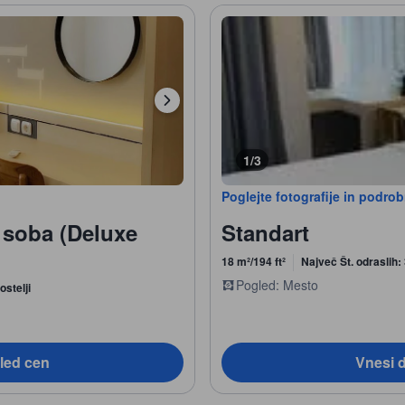
1/3
Poglejte fotografije in podro
 soba (Deluxe
Standart
18 m²/194 ft²
Največ Št. odraslih:
Pogled: Mesto
ostelji
led cen
Vnesi 