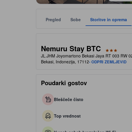
Pregled
Sobe
Storitve in oprema
Število zvezdic je podano s strani namestitve kot sme
tooltip
3 od 5 zvezdic
Nemuru Stay BTC
JL.JHM Joyomartono Bekasi Jaya RT 003 RW 02
Bekasi, Indonezija, 17112
- ODPRI ZEMLJEVID
Poudarki gostov
Bleščeče čisto
Top vrednost