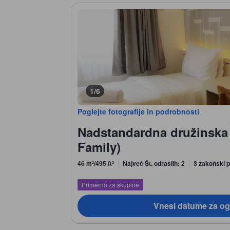
1/6
Poglejte fotografije in podrobnosti
Nadstandardna družinska
Family)
46 m²/495 ft²
Največ Št. odraslih: 2
3 zakonski p
Primerno za skupine
Vnesi datume za og