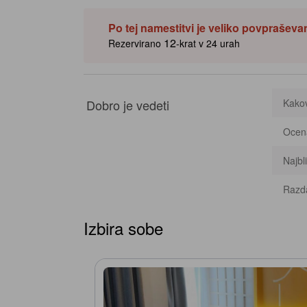
Po tej namestitvi je veliko povpraševa
12
Rezervirano
-krat v 24 urah
Dobro je vedeti
Kakov
Ocena
Najbli
Razda
Izbira sobe