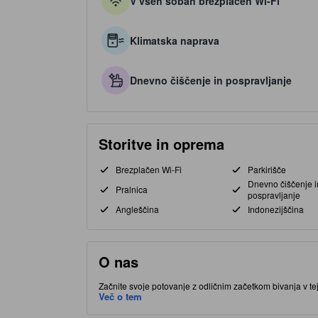
V vseh sobah brezplačen Wi-Fi
Klimatska naprava
Dnevno čiščenje in pospravljanje
Storitve in oprema
Brezplačen Wi-Fi
Parkirišče
Dnevno čiščenje i
Pralnica
pospravljanje
Angleščina
Indonezijščina
O nas
Začnite svoje potovanje z odličnim začetkom bivanja v tej
lokaciji v Vzhodni Bekasi v mestu Bekasi, vas postavlja bl
Več o tem
najdete številne storitve in dodatke, ki izboljšajo kakovos