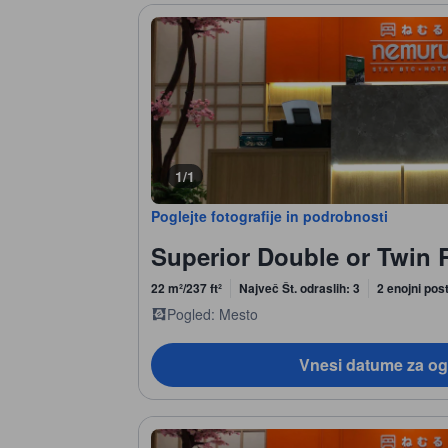
1/1
Poglejte fotografije in podrobnosti
Superior Double or Twin 
22 m²/237 ft²
Največ Št. odraslih: 3
2 enojni post
Pogled: Mesto
Vnesi datume za og