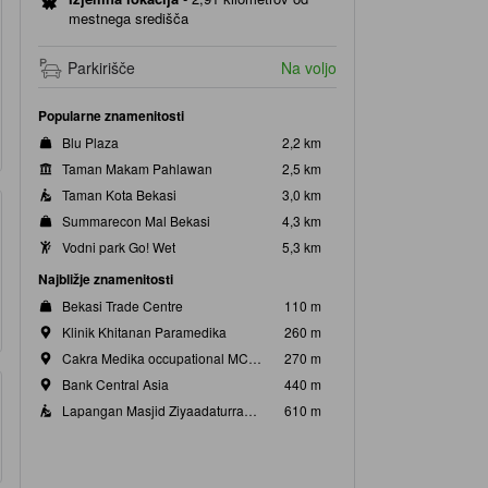
mestnega središča
Parkirišče
Na voljo
Popularne znamenitosti
Blu Plaza
2,2 km
Taman Makam Pahlawan
2,5 km
Taman Kota Bekasi
3,0 km
Summarecon Mal Bekasi
4,3 km
Vodni park Go! Wet
5,3 km
Najbližje znamenitosti
Bekasi Trade Centre
110 m
Klinik Khitanan Paramedika
260 m
Cakra Medika occupational MCU clinic
270 m
Bank Central Asia
440 m
Lapangan Masjid Ziyaadaturrahman
610 m