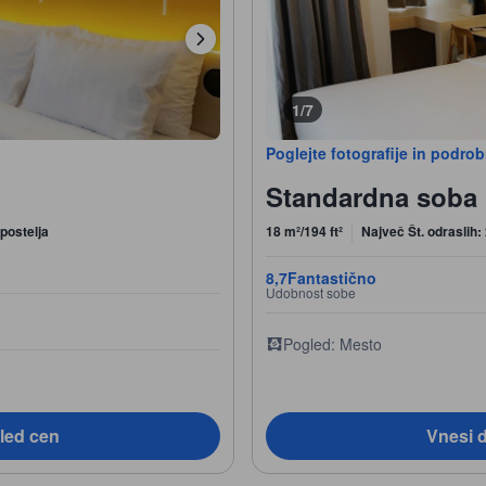
1/7
Poglejte fotografije in podro
Standardna soba
postelja
18 m²/194 ft²
Največ Št. odraslih:
8,7
Fantastično
Udobnost sobe
Pogled: Mesto
led cen
Vnesi 