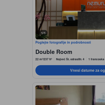
1/1
Poglejte fotografije in podrobnosti
Double Room
22 m²/237 ft²
Največ Št. odraslih: 4
1 francoska 
Vnesi datume za og