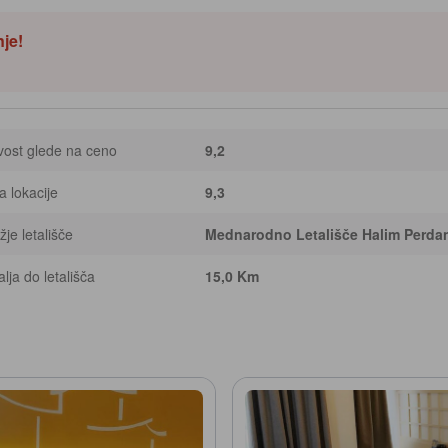
nje!
ost glede na ceno
9,2
 lokacije
9,3
žje letališče
Mednarodno Letališče Halim Perd
lja do letališča
15,0 Km