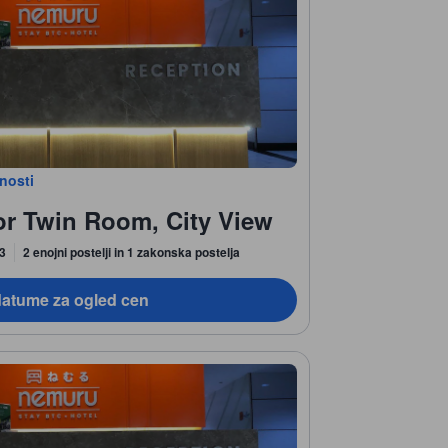
bnosti
or Twin Room, City View
 3
2 enojni postelji in 1 zakonska postelja
datume za ogled cen