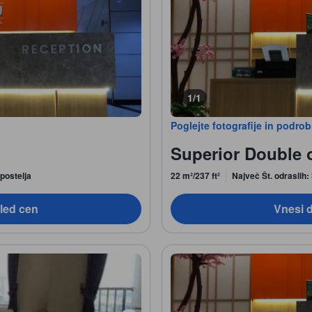
1/1
Poglejte fotografije in podro
Superior Double 
postelja
22 m²/237 ft²
Največ Št. odraslih:
led cen
Vnesi 