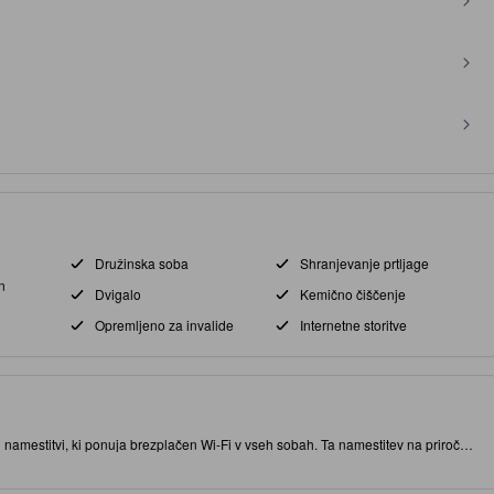
Družinska soba
Shranjevanje prtljage
n
Dvigalo
Kemično čiščenje
Opremljeno za invalide
Internetne storitve
 namestitvi, ki ponuja brezplačen Wi-Fi v vseh sobah. Ta namestitev na priročni
izu znamenitosti in zanimivih restavracij. V tej namestitvi s 3.0 zvezdicami
t vašega bivanja.