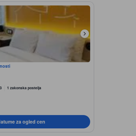
bnosti
 3
1 zakonska postelja
datume za ogled cen