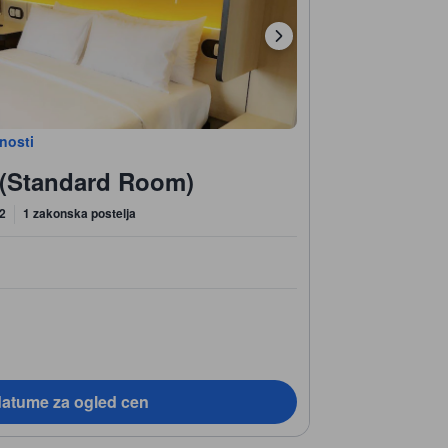
bnosti
 (Standard Room)
 2
1 zakonska postelja
datume za ogled cen