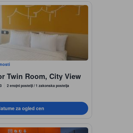
bnosti
or Twin Room, City View
 3
2 enojni postelji / 1 zakonska postelja
datume za ogled cen