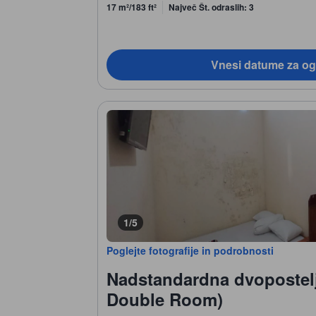
17 m²/183 ft²
Največ Št. odraslih: 3
Vnesi datume za og
1/5
Poglejte fotografije in podrobnosti
Nadstandardna dvopostel
Double Room)