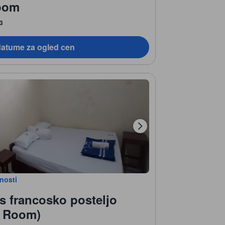
oom
 3
datume za ogled cen
bnosti
s francosko posteljo
e Room)