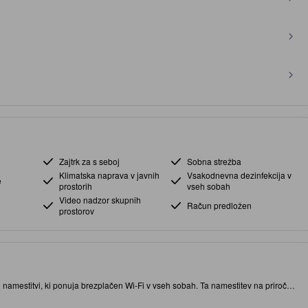
Zajtrk za s seboj
Sobna strežba
Klimatska naprava v javnih
Vsakodnevna dezinfekcija v
e
prostorih
vseh sobah
Video nadzor skupnih
Račun predložen
prostorov
 namestitvi, ki ponuja brezplačen Wi-Fi v vseh sobah. Ta namestitev na priročni
 znamenitosti in zanimivih restavracij.