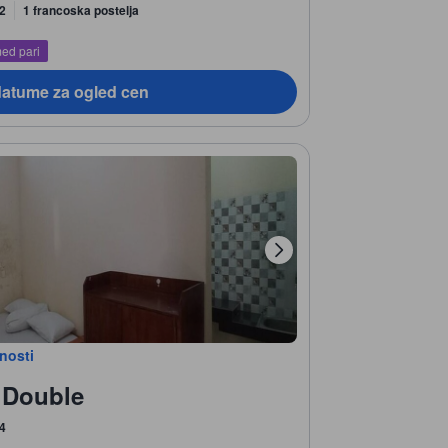
 2
1 francoska postelja
med pari
datume za ogled cen
bnosti
 Double
 4