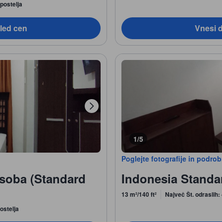
postelja
led cen
Vnesi 
1/5
Poglejte fotografije in podro
soba (Standard
Indonesia Standa
13 m²/140 ft²
Največ Št. odraslih:
ostelja