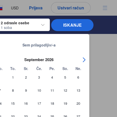
h vidite, vedno avtentični.
o
Prijava
Ustvari račun
USD
ipko Enter.
2 odrasle osebe
ISKANJE
1 soba
emikanje po datumih prijave in odjave uporabite smerne tipke. Ko s tipko Ente
Nazaj na rezultate iskanja
Sem prilagodljiv/-a
September 2026
o.
To.
Sr.
Če.
Pe.
So.
Ne.
1
2
3
4
5
6
7
8
9
10
11
12
13
4
15
16
17
18
19
20
1
22
23
24
25
26
27