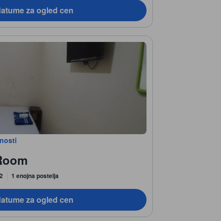
datume za ogled cen
bnosti
 Room
 2
1 enojna postelja
datume za ogled cen