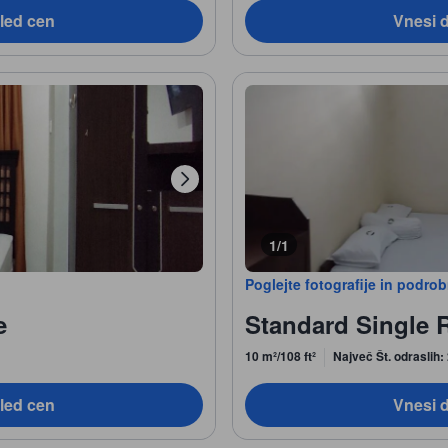
led cen
Vnesi 
1/1
Poglejte fotografije in podro
e
Standard Single
10 m²/108 ft²
Največ Št. odraslih:
led cen
Vnesi 