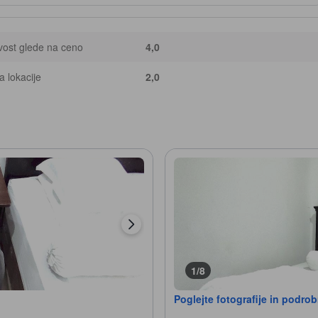
ost glede na ceno
4,0
 lokacije
2,0
1/8
Poglejte fotografije in podro