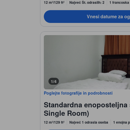
12 m²/129 ft²
Največ Št. odraslih: 2
1 francoska 
Vnesi datume za og
1/4
Poglejte fotografije in podrobnosti
Standardna enoposteljna 
Single Room)
12 m²/129 ft²
Največ 1 odrasla oseba
1 enojna p