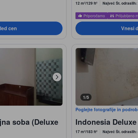
12 m²/129 ft²
Največ Št. odraslih:
Priporočamo
Priljubljeno 
led cen
Vnesi 
1/5
Poglejte fotografije in podro
jna soba (Deluxe
Indonesia Deluxe
17 m²/183 ft²
Največ Št. odraslih: