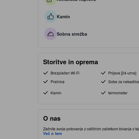
Kamin
Sobna strežba
Storitve in oprema
Brezplačen Wi-Fi
Prijava [24-urna]
Pralnica
Sobe za nekadilc
Kamin
termometer
O nas
Začnite svoje potovanje z odličnim začetkom bivanja v tej
lokaciji v Sragen City v mestu Sragen, vas postavlja blizu
Več o tem