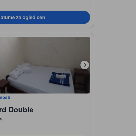
datume za ogled cen
bnosti
rd Double
 4