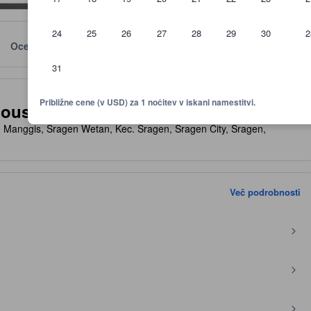
24
25
26
27
28
29
30
2
Ocene
Lokacija
Politike
31
rnica za udobje, infrastrikturo in dodatke, ki jih lahko pričakujete
Približne cene (v USD) za 1 nočitev v iskani namestitvi.
House 1
 Manggis, Sragen Wetan, Kec. Sragen, Sragen City, Sragen,
Več podrobnosti