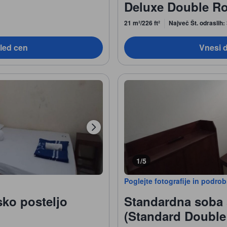
Deluxe Double R
21 m²/226 ft²
Največ Št. odraslih:
led cen
Vnesi 
1/5
Poglejte fotografije in podro
ko posteljo
Standardna soba 
(Standard Doubl