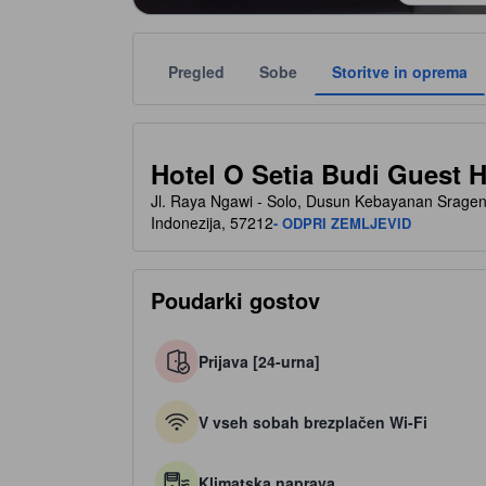
Pregled
Sobe
Storitve in oprema
Število zvezdic je podano s strani namestitve kot sme
tooltip
2 od 5 zvezdic
Hotel O Setia Budi Guest 
Jl. Raya Ngawi - Solo, Dusun Kebayanan Sragen
Indonezija, 57212
- ODPRI ZEMLJEVID
Poudarki gostov
Prijava [24-urna]
V vseh sobah brezplačen Wi-Fi
Klimatska naprava