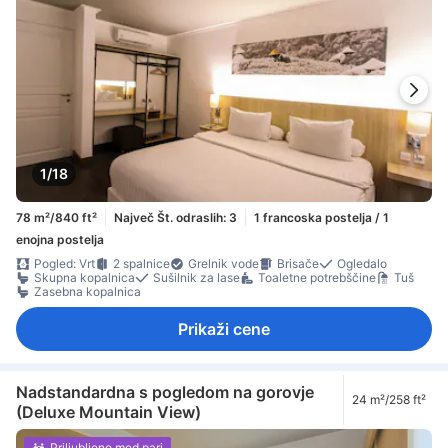
1/18
78 m²/840 ft²
Največ Št. odraslih: 3
1 francoska postelja / 1
enojna postelja
Pogled: Vrt
2 spalnice
Grelnik vode
Brisače
Ogledalo
Skupna kopalnica
Sušilnik za lase
Toaletne potrebščine
Tuš
Zasebna kopalnica
Prikaži cene
Nadstandardna s pogledom na gorovje
24 m²/258 ft²
(Deluxe Mountain View)
Priljubljeno med pari