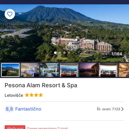
1/164
Pesona Alam Resort & Spa
Letovišče
8,8
Fantastično
Št. ocen: 7.123
Všečkano!
Danes rezervirano 7-krat