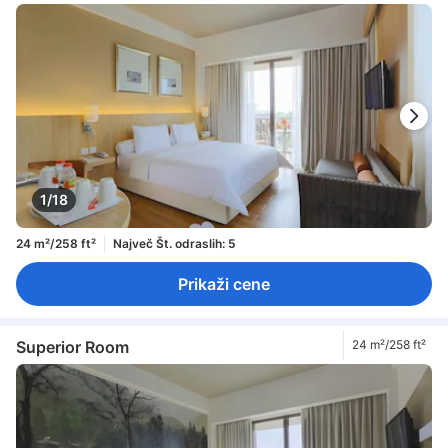
1/18
24 m²/258 ft²
Največ Št. odraslih: 5
Prikaži cene
Superior Room
24 m²/258 ft²