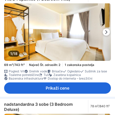
1/18
69 m²/743 ft²
Največ Št. odraslih: 2
1 zakonska postelja
Pogled: Vrt
Grelnik vode
Brisače
Ogledalo
Sušilnik za lase
Toaletne potrebščine
Tuš
Zasebna kopalnica
Bazenska infrastruktura
Dostop do interneta – brezžični
Prikaži cene
nadstandardna 3 sobe (3 Bedroom
78 m²/840 ft²
Deluxe)