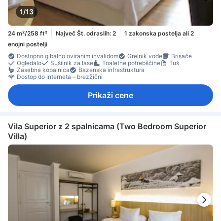
1/13
24 m²/258 ft²
Največ Št. odraslih: 2
1 zakonska postelja ali 2
enojni postelji
Dostopno gibalno oviranim invalidom
Grelnik vode
Brisače
Ogledalo
Sušilnik za lase
Toaletne potrebščine
Tuš
Zasebna kopalnica
Bazenska infrastruktura
Dostop do interneta – brezžični
Prikaži cene
Vila Superior z 2 spalnicama (Two Bedroom Superior
Villa)