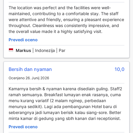
druženje. V Pesona Alam Resort & Spa so vse sobe
The location was perfect and the facilities were well-
zasnovane tako, da nudijo vrhunsko izkušnjo, ki bo
maintained, contributing to a comfortable stay. The staff
zadovoljila vse vaše potrebe.
were attentive and friendly, ensuring a pleasant experience
throughout. Cleanliness was consistently impressive, and
Kulinarika v Pesona Alam Resort & Spa
the overall value made it a highly satisfying visit.
Pesona Alam Resort & Spa ponuja edinstveno kulinarično
Prevedi oceno
izkušnjo, ki združuje lokalne okuse in mednarodne klasike.
Markus
|
Indonezija | Par
Vsako jutro se gostje lahko razvajajo na bogatem bifeju za
zajtrk, kjer so na voljo različne jedi, ki zadovoljijo vse okuse.
Od sveže pečenega kruha, slastnih peciv, do raznovrstnih
svežih sadežev in jogurtov, zajtrk v resortu je pravi raj za
Bersih dan nyaman
10,0
ljubitelje hrane.
Ocenjeno 26. Junij 2026
Za tiste, ki uživajo v kontinentalnem zajtrku, Pesona Alam
Resort & Spa ponuja široko izbiro jedi, ki se prilegajo
Kamarnya bersih & nyaman karena disediain guling. Staff2
vsakemu okusu. Od klasičnih jajc na različne načine do
ramah semuanya. Breakfast lumayan enak rasanya, cuma
okusnih omlet in slastnih palačink, vsak obiskovalec lahko
menu kurang variatif (2 malam nginep, perbedaan
najde nekaj, kar ga bo navdušilo. Uživajte v mirnem okolju
menunya sedikit). Lagi ada pembangunan Hotel baru di
ob čudovitem razgledu, medtem ko se pripravljate na dan
seberangnya jadi lumayan berisik kalau siang-sore. Better
poln avantur v čudovitem Cibeureumu.
minta kamar di gedung yang sblh kanan dari receptionist.
Prevedi oceno
Sobe v Pesona Alam Resort & Spa: Udobje in Eleganca v