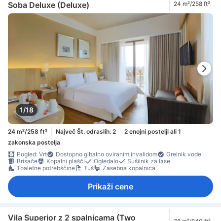
Soba Deluxe (Deluxe)
24 m²/258 ft²
1/18
24 m²/258 ft²
Največ Št. odraslih: 2
2 enojni postelji ali 1
zakonska postelja
Pogled: Vrt
Dostopno gibalno oviranim invalidom
Grelnik vode
Brisače
Kopalni plašči
Ogledalo
Sušilnik za lase
Toaletne potrebščine
Tuš
Zasebna kopalnica
Prikaži cene
Vila Superior z 2 spalnicama (Two