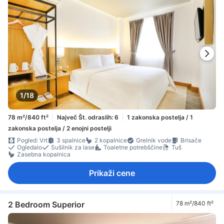
1/18
78 m²/840 ft²
Največ Št. odraslih: 6
1 zakonska postelja / 1
zakonska postelja / 2 enojni postelji
Pogled: Vrt
3 spalnice
2 kopalnice
Grelnik vode
Brisače
Ogledalo
Sušilnik za lase
Toaletne potrebščine
Tuš
Zasebna kopalnica
Prikaži cene
2 Bedroom Superior
78 m²/840 ft²