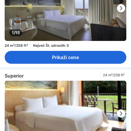
1/15
24 m²/258 ft²
Največ Št. odraslih: 5
Prikaži cene
Superior
24 m²/258 ft²