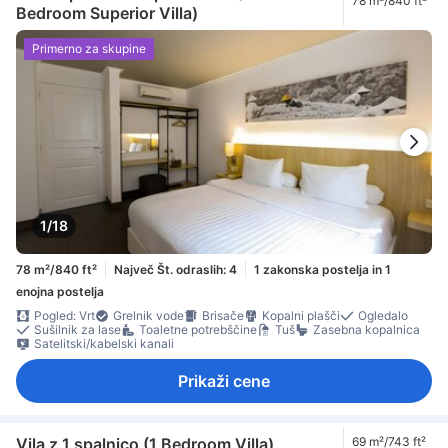
78 m²/840 ft²
Bedroom Superior Villa)
Primerno za skupine
1/18
78 m²/840 ft²
Največ Št. odraslih: 4
1 zakonska postelja in 1
enojna postelja
Pogled: Vrt
Grelnik vode
Brisače
Kopalni plašči
Ogledalo
Sušilnik za lase
Toaletne potrebščine
Tuš
Zasebna kopalnica
Satelitski/kabelski kanali
Prikaži cene
Vila z 1 spalnico (1 Bedroom Villa)
69 m²/743 ft²