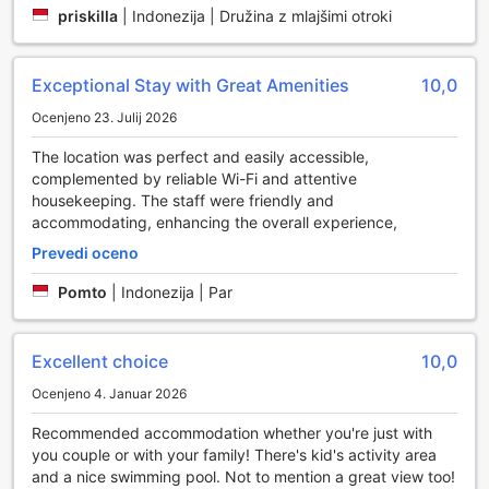
Naravi
priskilla
|
Indonezija | Družina z mlajšimi otroki
Pesona Alam Resort & Spa ponuja široko paleto sob, ki
zagotavljajo udobje in eleganco v osrčju narave. Njihova 1-
Exceptional Stay with Great Amenities
10,0
sobna vila, ki meri 69 kvadratnih metrov, je zasnovana za
pare ali posameznike, ki iščejo zasebnost in prostornost,
Ocenjeno 23. Julij 2026
saj vključuje udobno zakonsko posteljo. Za družine ali
skupine prijateljev pa so na voljo Superior sobe z dvema
The location was perfect and easily accessible,
spalnicama, ki merijo 78 kvadratnih metrov in vključujejo en
complemented by reliable Wi-Fi and attentive
zakonski ter en enojni ležaj, kar omogoča prijetno bivanje
housekeeping. The staff were friendly and
za vse člane. Tisti, ki si želijo še več prostora, lahko
accommodating, enhancing the overall experience,
izberejo 3-sobno Deluxe sobo, ki ponuja dve zakonski
Prevedi oceno
postelji in dva enojna ležišča, kar je idealno za večje
družine ali skupine.
Pomto
|
Indonezija | Par
Ne glede na to, katero sobo izberete, Pesona Alam Resort
& Spa zagotavlja, da boste uživali v udobju in stilu. Njihove
Deluxe sobe, ki merijo 24 kvadratnih metrov, so na voljo z
Excellent choice
10,0
dvema enojnima ležiščema ali zakonsko posteljo, kar
Ocenjeno 4. Januar 2026
zagotavlja prilagodljivost glede na vaše potrebe. Za
čudovit razgled na gore pa izberite Deluxe Mountain View
Recommended accommodation whether you're just with
sobo, ki ponuja enake dimenzije in udobje, hkrati pa vas
you couple or with your family! There's kid's activity area
navduši s spektakularnimi naravnimi lepotami. Rezervacija
and a nice swimming pool. Not to mention a great view too!
teh sob preko Agoda vam omogoča dostop do najboljših