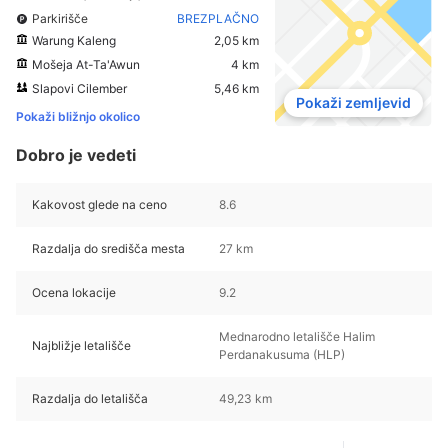
Parkirišče
BREZPLAČNO
Warung Kaleng
2,05 km
Mošeja At-Ta'Awun
4 km
Slapovi Cilember
5,46 km
Pokaži zemljevid
Pokaži bližnjo okolico
Dobro je vedeti
Kakovost glede na ceno
8.6
Razdalja do središča mesta
27 km
Ocena lokacije
9.2
Mednarodno letališče Halim
Najbližje letališče
Perdanakusuma (HLP)
Razdalja do letališča
49,23 km