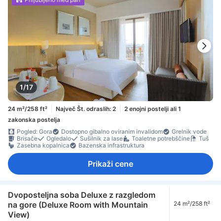
1/17
24 m²/258 ft²
Največ Št. odraslih: 2
2 enojni postelji ali 1
zakonska postelja
Pogled: Gora
Dostopno gibalno oviranim invalidom
Grelnik vode
Brisače
Ogledalo
Sušilnik za lase
Toaletne potrebščine
Tuš
Zasebna kopalnica
Bazenska infrastruktura
Prikaži cene
Dvoposteljna soba Deluxe z razgledom
na gore (Deluxe Room with Mountain
24 m²/258 ft²
View)