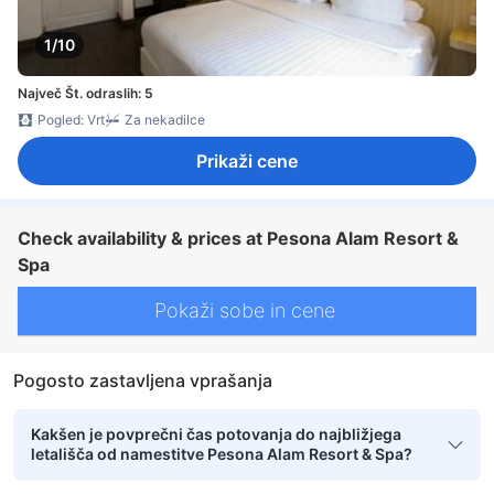
1/10
Največ Št. odraslih: 5
Pogled: Vrt
Za nekadilce
Prikaži cene
Check availability & prices at Pesona Alam Resort &
Spa
Pokaži sobe in cene
Pogosto zastavljena vprašanja
Kakšen je povprečni čas potovanja do najbližjega
letališča od namestitve Pesona Alam Resort & Spa?