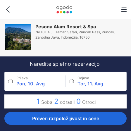
Pesona Alam Resort & Spa
No.101 A Jl. Taman Safari, Puncak Pass, Puncak,
Zahodna Java, Indonezija, 16750
Naredite spletno rezervacijo
Prijava
Odjava
Pon, 10. Avg
Tor, 11. Avg
1
2
0
Soba
odrasli
Otroci
Preveri razpoložljivost in cene