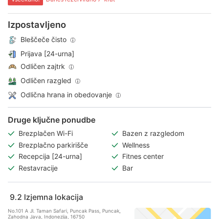
Izpostavljeno
Bleščeče čisto
Prijava [24-urna]
Odličen zajtrk
Odličen razgled
Odlična hrana in obedovanje
Druge ključne ponudbe
Brezplačen Wi-Fi
Bazen z razgledom
Brezplačno parkirišče
Wellness
Recepcija [24-urna]
Fitnes center
Restavracije
Bar
9.2
Izjemna lokacija
No.101 A Jl. Taman Safari, Puncak Pass, Puncak,
Zahodna Java, Indonezija, 16750