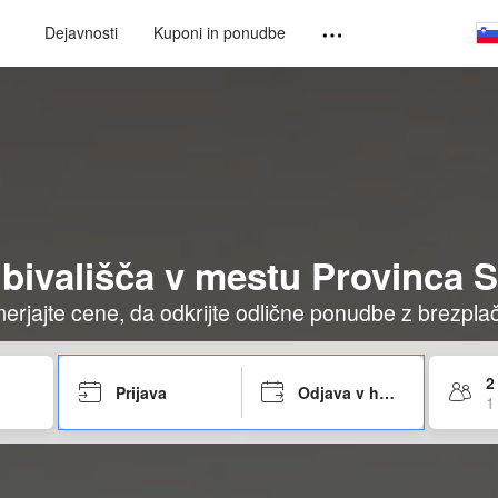
Dejavnosti
Kuponi in ponudbe
n bivališča v mestu Provinca S
imerjajte cene, da odkrijte odlične ponudbe z brezpl
2
Prijava
Odjava v hotelu
1