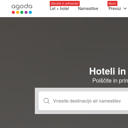
Združite in prihranite!
Novo!
Let + hotel
Namestitve
Prevoz
Hoteli i
Poiščite in pr