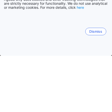
are strictly necessary for functionality. We do not use analytical
or marketing cookies. For more details, click
here
Dismiss
Domača stran
Indonezija Namestitve
Zahodna Java Namestit
Bandung City Center
Lembang
Dago
Cihampelas
Geology Museum
Gedung Sate
St Peter's Cathedral
Priljubljeni datumi za potovanje