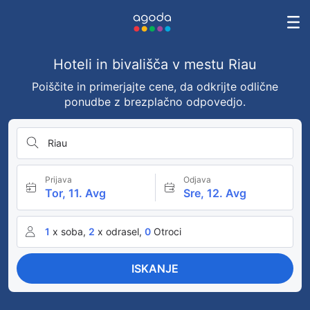
Hoteli in bivališča v mestu Riau
Poiščite in primerjajte cene, da odkrijte odlične
ponudbe z brezplačno odpovedjo.
Riau
Prijava
Odjava
Tor, 11. Avg
Sre, 12. Avg
1
x soba,
2
x odrasel,
0
Otroci
ISKANJE