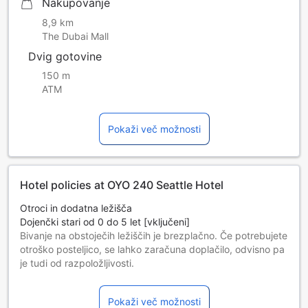
Nakupovanje
8,9 km
The Dubai Mall
Dvig gotovine
150 m
ATM
Pokaži več možnosti
Hotel policies at OYO 240 Seattle Hotel
Otroci in dodatna ležišča
Dojenčki stari od 0 do 5 let [vključeni]
Bivanje na obstoječih ležiščih je brezplačno. Če potrebujete
otroško posteljico, se lahko zaračuna doplačilo, odvisno pa
je tudi od razpoložljivosti.
Otroci od 6 do 12 let
Bivanje na obstoječih ležiščih je brezplačno.
Pokaži več možnosti
Gostje, stari 13 let in več, štejejo kot odrasli.