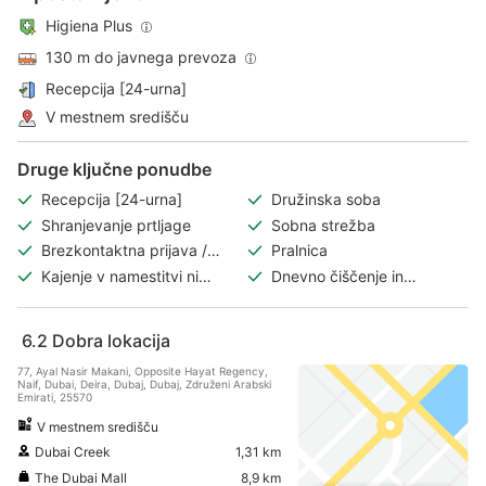
Higiena Plus
130 m do javnega prevoza
Recepcija [24-urna]
V mestnem središču
Druge ključne ponudbe
Recepcija [24-urna]
Družinska soba
Shranjevanje prtljage
Sobna strežba
Brezkontaktna prijava /
Pralnica
odjava
Kajenje v namestitvi ni
Dnevno čiščenje in
dovoljeno
pospravljanje
6.2
Dobra lokacija
77, Ayal Nasir Makani, Opposite Hayat Regency,
Naif, Dubai, Deira, Dubaj, Dubaj, Združeni Arabski
Emirati, 25570
V mestnem središču
Dubai Creek
1,31 km
The Dubai Mall
8,9 km