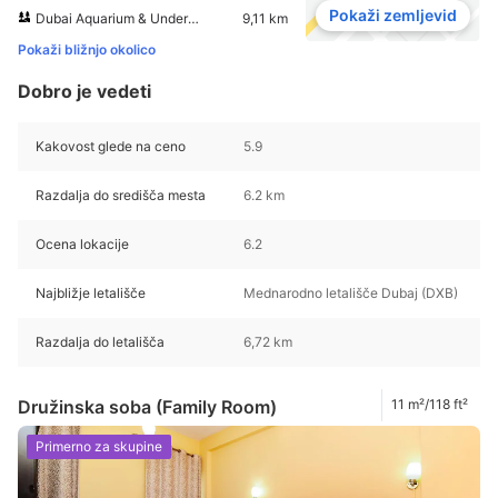
Pokaži zemljevid
Dubai Aquarium & Underwater Zoo
9,11 km
Pokaži bližnjo okolico
Dobro je vedeti
Kakovost glede na ceno
5.9
Razdalja do središča mesta
6.2 km
Ocena lokacije
6.2
Najbližje letališče
Mednarodno letališče Dubaj (DXB)
Razdalja do letališča
6,72 km
Družinska soba (Family Room)
11 m²/118 ft²
Primerno za skupine