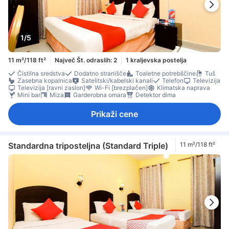
1/5
11 m²/118 ft²
Največ Št. odraslih: 2
1 kraljevska postelja
Čistilna sredstva
Dodatno stranišče
Toaletne potrebščine
Tuš
Zasebna kopalnica
Satelitski/kabelski kanali
Telefon
Televizija
Televizija [ravni zaslon]
Wi-Fi [brezplačen]
Klimatska naprava
Mini bar
Miza
Garderobna omara
Detektor dima
Prikaži cene
Standardna triposteljna (Standard Triple)
11 m²/118 ft²