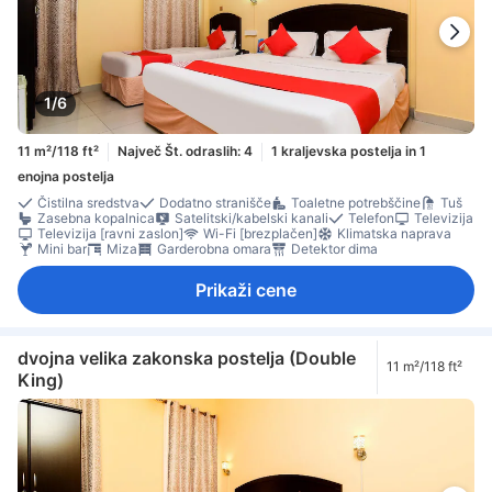
1/6
11 m²/118 ft²
Največ Št. odraslih: 4
1 kraljevska postelja in 1
enojna postelja
Čistilna sredstva
Dodatno stranišče
Toaletne potrebščine
Tuš
Zasebna kopalnica
Satelitski/kabelski kanali
Telefon
Televizija
Televizija [ravni zaslon]
Wi-Fi [brezplačen]
Klimatska naprava
Mini bar
Miza
Garderobna omara
Detektor dima
Prikaži cene
dvojna velika zakonska postelja (Double
11 m²/118 ft²
King)