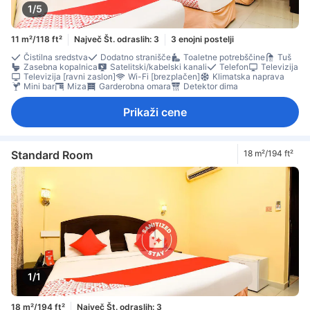
1/5
11 m²/118 ft²
Največ Št. odraslih: 3
3 enojni postelji
Čistilna sredstva
Dodatno stranišče
Toaletne potrebščine
Tuš
Zasebna kopalnica
Satelitski/kabelski kanali
Telefon
Televizija
Televizija [ravni zaslon]
Wi-Fi [brezplačen]
Klimatska naprava
Mini bar
Miza
Garderobna omara
Detektor dima
Prikaži cene
Standard Room
18 m²/194 ft²
1/1
18 m²/194 ft²
Največ Št. odraslih: 3