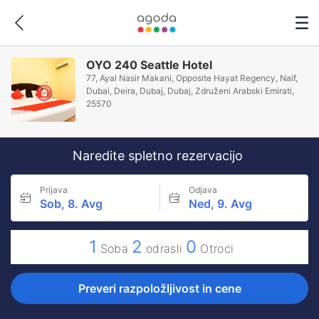
OYO 240 Seattle Hotel
77, Ayal Nasir Makani, Opposite Hayat Regency, Naif,
Dubai, Deira, Dubaj, Dubaj, Združeni Arabski Emirati,
25570
Naredite spletno rezervacijo
Prijava
Odjava
Sob, 8. Avg
Ned, 9. Avg
1
2
0
Soba
odrasli
Otroci
Preveri razpoložljivost in cene