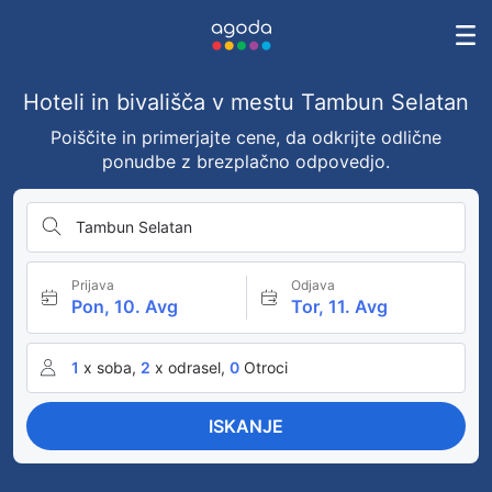
Hoteli in bivališča v mestu Tambun Selatan
Poiščite in primerjajte cene, da odkrijte odlične
ponudbe z brezplačno odpovedjo.
Tambun Selatan
Prijava
Odjava
Pon, 10. Avg
Tor, 11. Avg
1
x soba,
2
x odrasel,
0
Otroci
ISKANJE