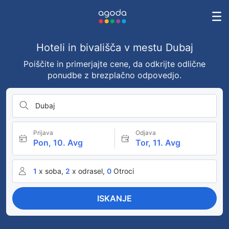
Hoteli in bivališča v mestu Dubaj
Poiščite in primerjajte cene, da odkrijte odlične
ponudbe z brezplačno odpovedjo.
Dubaj
Prijava
Odjava
Pon, 10. Avg
Tor, 11. Avg
1
x soba,
2
x odrasel,
0
Otroci
ISKANJE