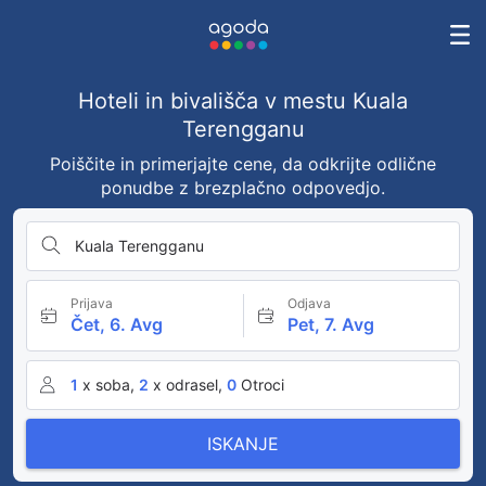
Hoteli in bivališča v mestu Kuala
Terengganu
Poiščite in primerjajte cene, da odkrijte odlične
ponudbe z brezplačno odpovedjo.
Kuala Terengganu
Prijava
Odjava
Čet, 6. Avg
Pet, 7. Avg
1
x soba,
2
x odrasel,
0
Otroci
ISKANJE